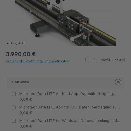
Abbildung ähnlich
3.990,00 €
inkl. MwSt.
(inaktiv)
Preise exkl. MwSt. zzgl. Versandkosten
Software
MicrotechData LITE Android App: Datenübertragung, bis zu 8 Instrumente, CSV/XLS/Graph, Go/NoGo, Sprachmodus — Microtech Metrology
0,00 €
MicrotechData LITE App für iOS, Datenübertragung zu DataMet/WIRELESS, 8 Verbindungen, CSV‑Export - Microtech Metrology
0,00 €
MicrotechData LITE für Windows, Datensammlung und Autoconnection, USB‑Dongle kompatibel - Microtech Metrology
0,00 €