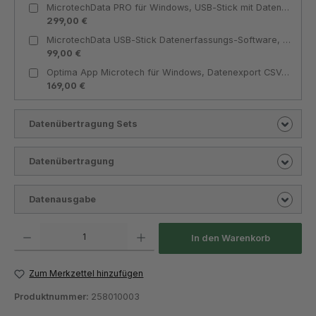
MicrotechData PRO für Windows, USB‑Stick mit Datenerfassungs‑Software, Export CSV/XLS/PDF, bis 48 Geräte, USB‑Dongle erforderlich - Microtech Metrology
299,00 €
MicrotechData USB‑Stick Datenerfassungs‑Software, 3 Geräte, CSV/XLS/PDF Export - Microtech Metrology
99,00 €
Optima App Microtech für Windows, Datenexport CSV/XLS/PDF, USB-Stick-Format - Microtech Metrology
169,00 €
Datenübertragung Sets
Datenübertragung
Datenausgabe
Produkt Anzahl: Gib den gewünschten Wert ein oder benutze die Schaltflächen um die Anza
In den Warenkorb
Zum Merkzettel hinzufügen
Produktnummer:
258010003