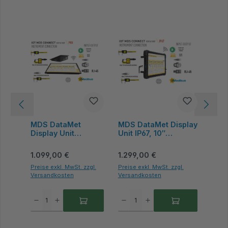
MDS DataMet
MDS DataMet Display
Display Unit
Unit IP67, 10″
Desktop, 11,6"
Touchscreen, IP67
Touchscreen,
Schutz, Windows 10,
Regulärer Preis:
Regulärer Preis:
1.099,00 €
1.299,00 €
Windows 10,
8000mAh Akku -
Datenausgang -
Microtech Metrology
Preise exkl. MwSt. zzgl.
Preise exkl. MwSt. zzgl.
Versandkosten
Versandkosten
Microtech
Metrology
Produkt Anzahl: Gib den gewünschten Wert ein oder benutze die Schaltflächen um 
Produkt Anzahl: Gib den gewünschten Wert ein