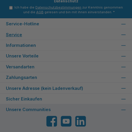
Datenschutz
Ich habe die
Datenschutzbestimmungen
zur Kenntnis genommen
und die
AGB
gelesen und bin mit ihnen einverstanden.
*
Service-Hotline
Service
Informationen
Unsere Vorteile
Versandarten
Zahlungsarten
Unsere Adresse (kein Ladenverkauf)
Sicher Einkaufen
Unsere Communities
Facebook
YouTube
LinkedIn