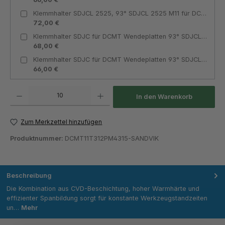
Klemmhalter SDJCL 2525, 93° SDJCL 2525 M11 für DCMT 11T3 Innenkühlung linksschneidend - Teknik Makina
72,00 €
Klemmhalter SDJC für DCMT Wendeplatten 93° SDJCL 2020 K11 für DCMT 11T3 Innenkühlung linksschneidend - Teknik Makina
68,00 €
Klemmhalter SDJC für DCMT Wendeplatten 93° SDJCL 1616 H11 für DCMT 11T3 Innenkühlung linksschneidend - Teknik Makina
66,00 €
Produkt Anzahl: Gib den gewünschten Wert ein oder benutze die Schaltflächen um die Anza
In den Warenkorb
Zum Merkzettel hinzufügen
Produktnummer:
DCMT11T312PM4315-SANDVIK
Beschreibung
Die Kombination aus CVD-Beschichtung, hoher Warmhärte und
effizienter Spanbildung sorgt für konstante Werkzeugstandzeiten
un…
Mehr