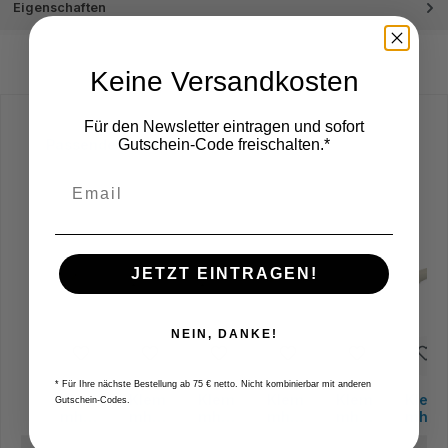
Eigenschaften
Keine Versandkosten
Für den Newsletter eintragen und sofort
Produktgalerie überspringen
Gutschein-Code freischalten.*
Passende Halter
JETZT EINTRAGEN!
NEIN, DANKE!
* Für Ihre nächste Bestellung ab 75 € netto. Nicht kombinierbar mit anderen
Klem
Klem
Klem
Klem
Klem
Klem
Gutschein-Codes.
mhalt
mhalt
mhalt
mhalt
mhalt
mhalt
er
er
er
er
er
er