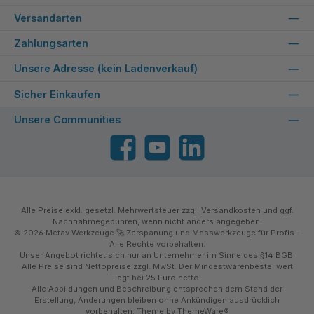
Versandarten
Zahlungsarten
Unsere Adresse (kein Ladenverkauf)
Sicher Einkaufen
Unsere Communities
Facebook
YouTube
LinkedIn
Alle Preise exkl. gesetzl. Mehrwertsteuer zzgl.
Versandkosten
und ggf.
Nachnahmegebühren, wenn nicht anders angegeben.
© 2026 Metav Werkzeuge 🚀 Zerspanung und Messwerkzeuge für Profis -
Alle Rechte vorbehalten.
Unser Angebot richtet sich nur an Unternehmer im Sinne des §14 BGB.
Alle Preise sind Nettopreise zzgl. MwSt. Der Mindestwarenbestellwert
liegt bei 25 Euro netto.
Alle Abbildungen und Beschreibung entsprechen dem Stand der
Erstellung, Änderungen bleiben ohne Ankündigen ausdrücklich
vorbehalten. Theme by
ThemeWare®