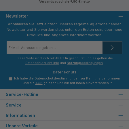
Versandpauschale 9,80 € netto
dend
neide
neide
-
nd -
nd -
Tekni
Tekni
Tekni
Newsletter
k
k
k
Maki
Maki
Maki
Abonnieren Sie jetzt einfach unseren regelmäßig erscheinenden
na
na
na
Newsletter und Sie werden stets unter den Ersten sein, über neue
Produkte und Angebote informiert werden.
E-
Mail-
Adresse
*
Diese Seite ist durch reCAPTCHA geschützt und es gelten die
Datenschutzrichtlinie
und
Nutzungsbedingungen
.
Datenschutz
Ich habe die
Datenschutzbestimmungen
zur Kenntnis genommen
und die
AGB
gelesen und bin mit ihnen einverstanden.
*
Service-Hotline
Service
Informationen
Unsere Vorteile