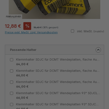
Abbildung ähnlich
12,88 €
%
18,40 €
(30% gespart)
inkl. MwSt.
(inaktiv)
Preise exkl. MwSt. zzgl. Versandkosten
Passende Halter
Klemmhalter SDJC für DCMT Wendeplatten, flache Ausführung 93° SDJCL 1212 J11-F-IC für DCMT 11T3 Innenkühlung linksschneidend - Teknik Makina
64,00 €
Klemmhalter SDJC für DCMT Wendeplatten, flache Ausführung 93° SDJCR 1616 H11-F-IC für DCMT 11T3 Innenkühlung rechtsschneidend - Teknik Makina
66,00 €
Klemmhalter SDJC für DCMT Wendeplatten, flache Ausführung 93° SDJCR 1212 J11-F-IC für DCMT 11T3 Innenkühlung rechtsschneidend - Teknik Makina
64,00 €
Klemmhalter SDJC für DCMT Wendeplatten 93° SDJCL 1212 J11-IC für DCMT 11T3 Innenkühlung linksschneidend - Teknik Makina
66,00 €
Klemmhalter SDJC für DCMT Wendeplatten 93° SDJCR 1212 J11-IC für DCMT 11T3 Innenkühlung rechtsschneidend - Teknik Makina
66,00 €