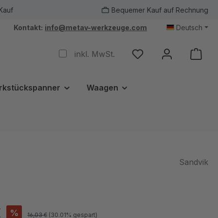
Kauf
Bequemer Kauf auf Rechnung
Kontakt:
info@metav-werkzeuge.com
Deutsch
inkl. MwSt.
rkstückspanner
Waagen
Sandvik
€
%
16,03 €
(30.01% gespart)