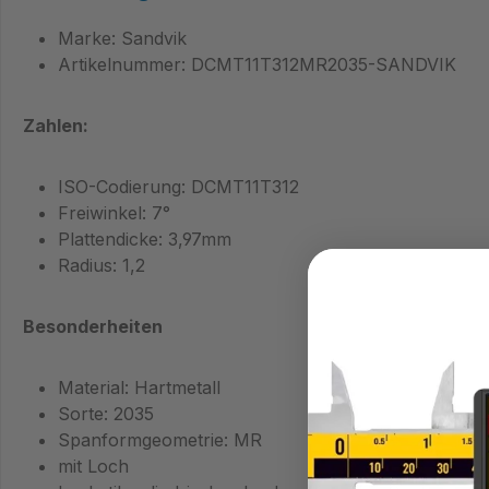
Marke: Sandvik
Artikelnummer: DCMT11T312MR2035-SANDVIK
Zahlen:
ISO-Codierung: DCMT11T312
Freiwinkel: 7°
Plattendicke: 3,97mm
Radius: 1,2
Besonderheiten
Material: Hartmetall
Sorte: 2035
Spanformgeometrie: MR
mit Loch