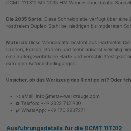
DCMT 11T312 MR 2035 HM Wendeschneidplatte Sandvi
Die 2035 Sorte:
Diese Schneidplatte verfügt über eine
rostfreiem Duplex-Stahl bei niedrigen bis moderaten Sch
Material:
Diese Wendeplatte besteht aus Hartmetall Die 
Drehen, Fräsen, Bohren und mehr äußerst vielseitig ein
eine außergewöhnliche Härte und Verschleißfestigkeit b
extremen Betriebsbedingungen.
Unsicher, ob das Werkzeug das Richtige ist? Oder fe
📧 eMail: info@metav-werkzeuge.com
☎️ Telefon: +49 2822 7131930
✔️ WhatsApp: +49 170 2837271
Ausführungsdetails für die DCMT 11T312