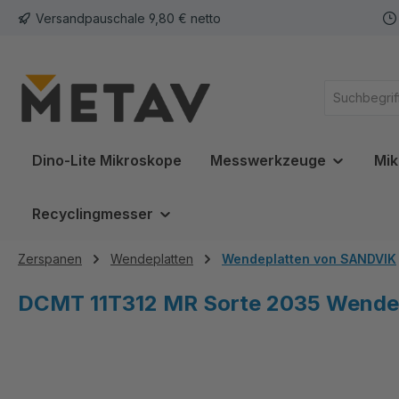
Versandpauschale 9,80 € netto
springen
Zur Hauptnavigation springen
Dino-Lite Mikroskope
Messwerkzeuge
Mik
Recyclingmesser
Zerspanen
Wendeplatten
Wendeplatten von SANDVIK
DCMT 11T312 MR Sorte 2035 Wendepl
Bildergalerie überspringen