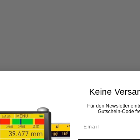
Keine Versa
Für den Newsletter eint
Gutschein-Code fre