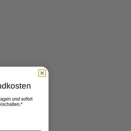
ndkosten
ragen und sofort
ischalten.*