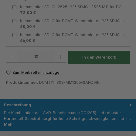
Klemmhalter SDJCL 2525, 93° SDJCL 2525 M11 für DCMT 11T3 Innenkühlung linksschneidend - Teknik Makina
72,00 €
Klemmhalter SDJC für DCMT Wendeplatten 93° SDJCL 2020 K11 für DCMT 11T3 Innenkühlung linksschneidend - Teknik Makina
68,00 €
Klemmhalter SDJC für DCMT Wendeplatten 93° SDJCL 1616 H11 für DCMT 11T3 Innenkühlung linksschneidend - Teknik Makina
66,00 €
Produkt Anzahl: Gib den gewünschten Wert ein oder benutze die Schaltflächen um die Anza
In den Warenkorb
Zum Merkzettel hinzufügen
Produktnummer:
DCMT11T308-MM1205-SANDVIK
Beschreibung
Die Kombination aus CVD-Beschichtung (GC1205) und robuster
Hartmetall-Substrat sorgt für hohe Schnittgeschwindigkeiten und z…
Mehr