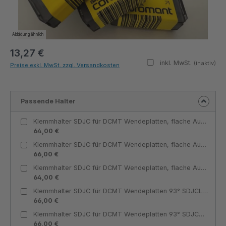
Abbildung ähnlich
13,27 €
inkl. MwSt.
(inaktiv)
Preise exkl. MwSt. zzgl. Versandkosten
Passende Halter
Klemmhalter SDJC für DCMT Wendeplatten, flache Ausführung 93° SDJCL 1212 J11-F-IC für DCMT 11T3 Innenkühlung linksschneidend - Teknik Makina
64,00 €
Klemmhalter SDJC für DCMT Wendeplatten, flache Ausführung 93° SDJCR 1616 H11-F-IC für DCMT 11T3 Innenkühlung rechtsschneidend - Teknik Makina
66,00 €
Klemmhalter SDJC für DCMT Wendeplatten, flache Ausführung 93° SDJCR 1212 J11-F-IC für DCMT 11T3 Innenkühlung rechtsschneidend - Teknik Makina
64,00 €
Klemmhalter SDJC für DCMT Wendeplatten 93° SDJCL 1212 J11-IC für DCMT 11T3 Innenkühlung linksschneidend - Teknik Makina
66,00 €
Klemmhalter SDJC für DCMT Wendeplatten 93° SDJCR 1212 J11-IC für DCMT 11T3 Innenkühlung rechtsschneidend - Teknik Makina
66,00 €