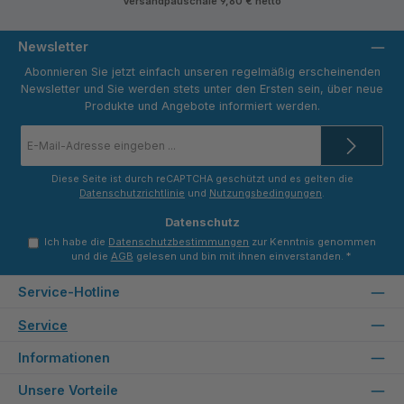
Versandpauschale 9,80 € netto
dend
neide
neide
-
nd -
nd -
Tekni
Tekni
Tekni
Newsletter
k
k
k
Maki
Maki
Maki
Abonnieren Sie jetzt einfach unseren regelmäßig erscheinenden
na
na
na
Newsletter und Sie werden stets unter den Ersten sein, über neue
Produkte und Angebote informiert werden.
E-
Mail-
Adresse
*
Diese Seite ist durch reCAPTCHA geschützt und es gelten die
Datenschutzrichtlinie
und
Nutzungsbedingungen
.
Datenschutz
Ich habe die
Datenschutzbestimmungen
zur Kenntnis genommen
und die
AGB
gelesen und bin mit ihnen einverstanden.
*
Service-Hotline
Service
Informationen
Unsere Vorteile