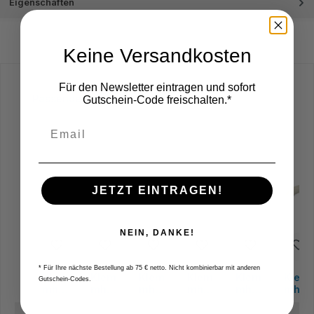
Eigenschaften
Keine Versandkosten
Für den Newsletter eintragen und sofort
Produktgalerie überspringen
Passende Halter
Gutschein-Code freischalten.*
JETZT EINTRAGEN!
NEIN, DANKE!
* Für Ihre nächste Bestellung ab 75 € netto. Nicht kombinierbar mit anderen
Klem
Klem
Klem
Klem
Klem
Klem
Gutschein-Codes.
mhalt
mhalt
mhalt
mhalt
mhalt
mhalt
er
er
er
er
er
er
SDJC
SDJC
SDJC
SDJC
SDJC
SDJC