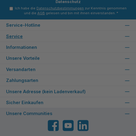
Datenschutz
Ich habe die
Datenschutzbestimmungen
zur Kenntnis genommen
und die
AGB
gelesen und bin mit ihnen einverstanden.
*
Service-Hotline
Service
Informationen
Unsere Vorteile
Versandarten
Zahlungsarten
Unsere Adresse (kein Ladenverkauf)
Sicher Einkaufen
Unsere Communities
Facebook
YouTube
LinkedIn