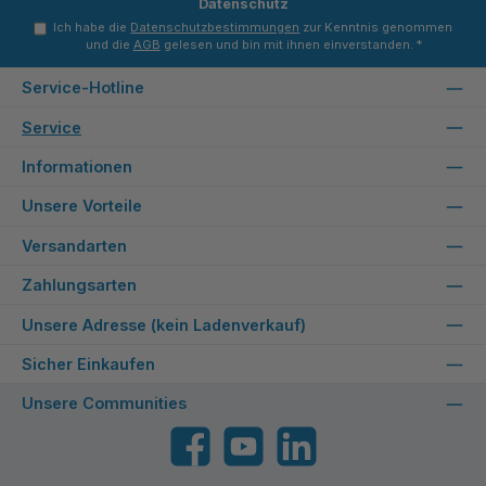
Datenschutz
Ich habe die
Datenschutzbestimmungen
zur Kenntnis genommen
und die
AGB
gelesen und bin mit ihnen einverstanden.
*
Service-Hotline
Service
Informationen
Unsere Vorteile
Versandarten
Zahlungsarten
Unsere Adresse (kein Ladenverkauf)
Sicher Einkaufen
Unsere Communities
Facebook
YouTube
LinkedIn