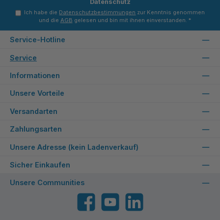
Datenschutz
Ich habe die
Datenschutzbestimmungen
zur Kenntnis genommen
und die
AGB
gelesen und bin mit ihnen einverstanden.
*
Service-Hotline
Service
Informationen
Unsere Vorteile
Versandarten
Zahlungsarten
Unsere Adresse (kein Ladenverkauf)
Sicher Einkaufen
Unsere Communities
Facebook
YouTube
LinkedIn