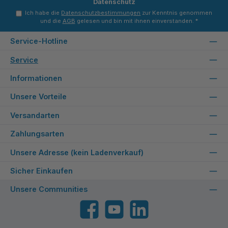
Datenschutz
Ich habe die
Datenschutzbestimmungen
zur Kenntnis genommen
und die
AGB
gelesen und bin mit ihnen einverstanden.
*
Service-Hotline
Service
Informationen
Unsere Vorteile
Versandarten
Zahlungsarten
Unsere Adresse (kein Ladenverkauf)
Sicher Einkaufen
Unsere Communities
Facebook
YouTube
LinkedIn