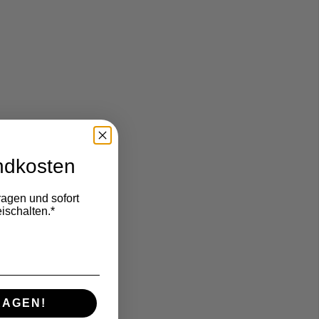
ndkosten
ragen und sofort
ischalten.*
RAGEN!