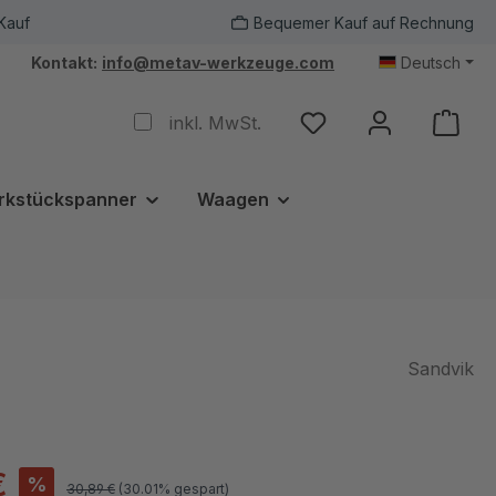
Kauf
Bequemer Kauf auf Rechnung
Kontakt:
info@metav-werkzeuge.com
Deutsch
inkl. MwSt.
rkstückspanner
Waagen
Sandvik
€
%
30,89 €
(30.01% gespart)