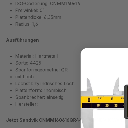
ISO-Codierung: CNMM160616
Freiwinkel: 0°
Plattendicke: 6,35mm
Radius: 1,6
Ausführungen
Material: Hartmetall
Sorte: 4425
Spanformgeometrie: QR
mit Loch
Lochstil: zylindrisches Loch
Plattenform: rhombisch
Spanbrecher: einseitig
Hersteller:
Jetzt Sandvik CNMM160616QR4425-SANDVIK Wendeplat