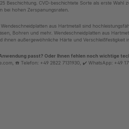
25 Beschichtung. CVD-beschichtete Sorte als erste Wahl 
en bei hohen Zerspanungsraten.
. Wendeschneidplatten aus Hartmetall sind hochleistungsfäh
äsen, Bohren und mehr. Wendeschneidplatten aus Hartmetall
 ihnen außergewöhnliche Härte und Verschleißfestigkeit in 
 Anwendung passt? Oder Ihnen fehlen noch wichtige tech
.com, ☎️ Telefon: +49 2822 7131930, ✔️ WhatsApp: +49 1