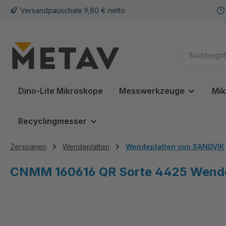
Versandpauschale 9,80 € netto
springen
Zur Hauptnavigation springen
Dino-Lite Mikroskope
Messwerkzeuge
Mik
Recyclingmesser
Zerspanen
Wendeplatten
Wendeplatten von SANDVIK
CNMM 160616 QR Sorte 4425 Wendep
Bildergalerie überspringen