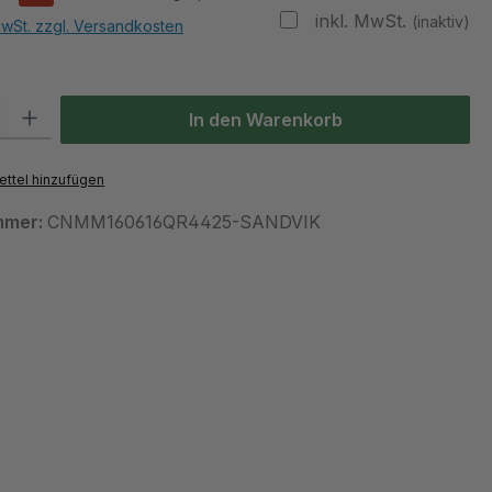
inkl. MwSt.
(inaktiv)
MwSt. zzgl. Versandkosten
 Gib den gewünschten Wert ein oder benutze die Schaltflächen um die Anzah
In den Warenkorb
ttel hinzufügen
mmer:
CNMM160616QR4425-SANDVIK