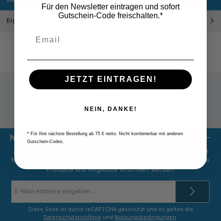
Für den Newsletter eintragen und sofort
Gutschein-Code freischalten.*
Eigenschaften
JETZT EINTRAGEN!
NEIN, DANKE!
Versandpauschale 9,80 € netto
* Für Ihre nächste Bestellung ab 75 € netto. Nicht kombinierbar mit anderen
Newsletter
Gutschein-Codes.
Abonnieren Sie jetzt einfach unseren regelmäßig erscheinenden
Newsletter und Sie werden stets unter den Ersten sein, über neue
Produkte und Angebote informiert werden.
E-
Mail-
Adresse
*
Diese Seite ist durch reCAPTCHA geschützt und es gelten die
Datenschutzrichtlinie
und
Nutzungsbedingungen
.