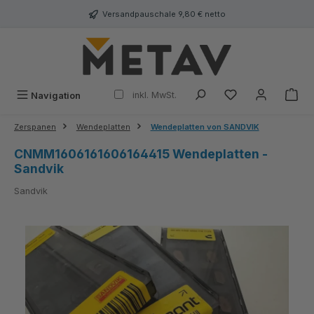
alt springen
Versandpauschale 9,80 € netto
inkl. MwSt.
Navigation
Zerspanen
Wendeplatten
Wendeplatten von SANDVIK
CNMM1606161606164415 Wendeplatten -
Sandvik
Sandvik
Bildergalerie überspringen