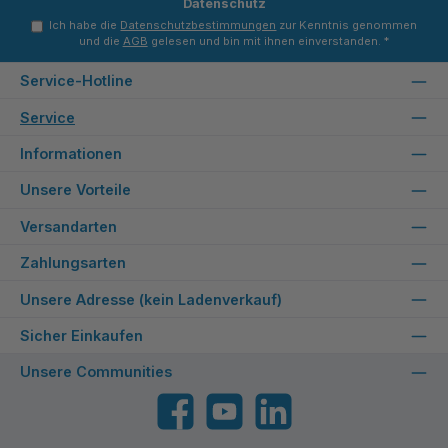
Datenschutz
Ich habe die
Datenschutzbestimmungen
zur Kenntnis genommen
und die
AGB
gelesen und bin mit ihnen einverstanden.
*
Service-Hotline
Service
Informationen
Unsere Vorteile
Versandarten
Zahlungsarten
Unsere Adresse (kein Ladenverkauf)
Sicher Einkaufen
Unsere Communities
Facebook
YouTube
LinkedIn