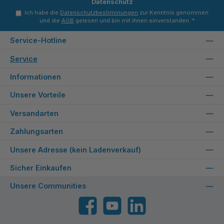
Datenschutz
Ich habe die
Datenschutzbestimmungen
zur Kenntnis genommen
und die
AGB
gelesen und bin mit ihnen einverstanden.
*
Service-Hotline
Service
Informationen
Unsere Vorteile
Versandarten
Zahlungsarten
Unsere Adresse (kein Ladenverkauf)
Sicher Einkaufen
Unsere Communities
Facebook
YouTube
LinkedIn