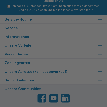
Datenschutz
Ich habe die
Datenschutzbestimmungen
zur Kenntnis genommen
und die
AGB
gelesen und bin mit ihnen einverstanden.
*
Service-Hotline
Service
Informationen
Unsere Vorteile
Versandarten
Zahlungsarten
Unsere Adresse (kein Ladenverkauf)
Sicher Einkaufen
Unsere Communities
Facebook
YouTube
LinkedIn