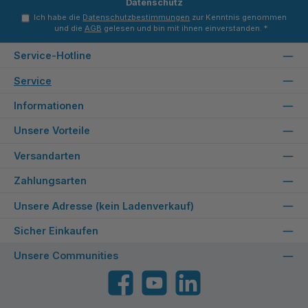
Datenschutz
Ich habe die
Datenschutzbestimmungen
zur Kenntnis genommen
und die
AGB
gelesen und bin mit ihnen einverstanden.
*
Service-Hotline
Service
Informationen
Unsere Vorteile
Versandarten
Zahlungsarten
Unsere Adresse (kein Ladenverkauf)
Sicher Einkaufen
Unsere Communities
Facebook
YouTube
LinkedIn