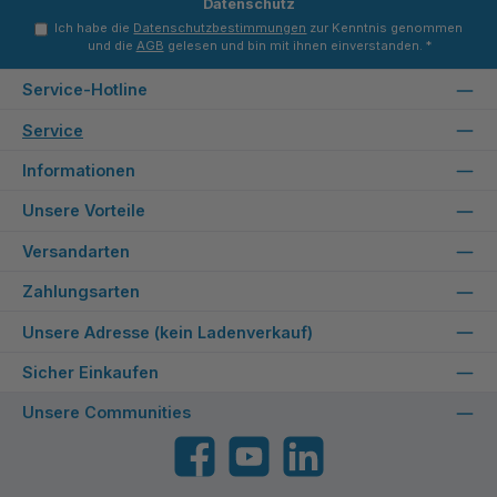
Datenschutz
Ich habe die
Datenschutzbestimmungen
zur Kenntnis genommen
und die
AGB
gelesen und bin mit ihnen einverstanden.
*
Service-Hotline
Service
Informationen
Unsere Vorteile
Versandarten
Zahlungsarten
Unsere Adresse (kein Ladenverkauf)
Sicher Einkaufen
Unsere Communities
Facebook
YouTube
LinkedIn