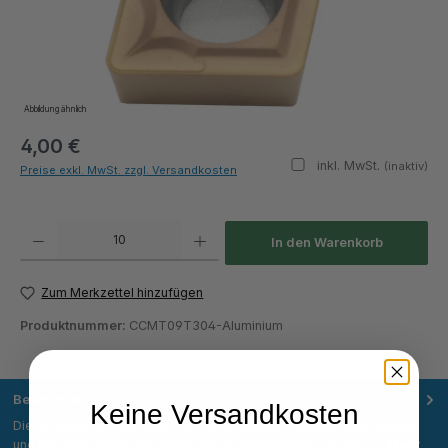
Abbildung ähnlich
4,00 €
inkl. MwSt.
(inaktiv)
Preise exkl. MwSt. zzgl. Versandkosten
Produkt Anzahl: Gib den gewünschten Wert ein oder benutze die Schaltflächen um die Anza
In den Warenkorb
Zum Merkzettel hinzufügen
Produktnummer:
CCMT09T304-Aluminium
Beschreibung
Keine Versandkosten
Die Kombination aus hoher Wirtschaftlichkeit, stabiler Spanbildung
und robuster Standzeit macht diese Wendeplatte zur effizi…
Mehr