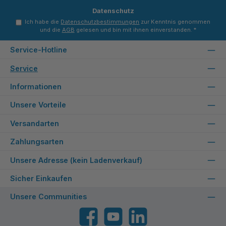
Datenschutz
Ich habe die
Datenschutzbestimmungen
zur Kenntnis genommen
und die
AGB
gelesen und bin mit ihnen einverstanden.
*
Service-Hotline
Service
Informationen
Unsere Vorteile
Versandarten
Zahlungsarten
Unsere Adresse (kein Ladenverkauf)
Sicher Einkaufen
Unsere Communities
Facebook
YouTube
LinkedIn