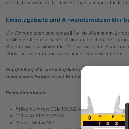
die Platte besonders für Lohnfertiger und industrielle Fr
Einsatzgebiete und Anwendernutzen klar b
Die Wendeplatten sind speziell für die
Aluminium
-Zerspa
schlichten Konturarbeiten. Kleine und mittlere Fertigu
Begriffe wie Freiwinkel (der Winkel zwischen Span un
Vorwissen die passenden Parameter wählen können.
Empfehlung: Für wirtschaftliche und zuverlässige A
technischen Fragen direkt Kontakt aufnehmen – 📧 i
Produktmerkmale
Artikelnummer: CCMT060204-Aluminium
GTIN: 4061905023057
Marke: MetavCUT