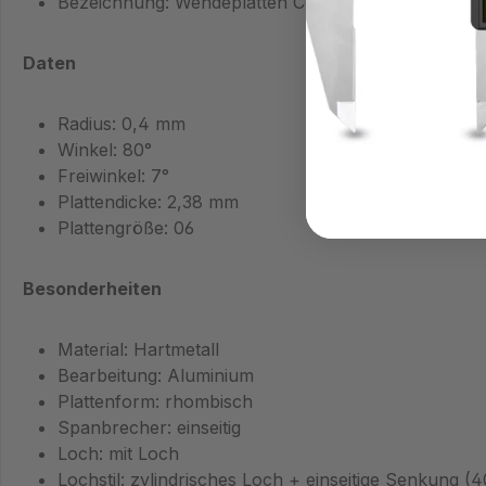
Bezeichnung: Wendeplatten CCMT
Daten
Radius: 0,4 mm
Winkel: 80°
Freiwinkel: 7°
Plattendicke: 2,38 mm
Plattengröße: 06
Besonderheiten
Material: Hartmetall
Bearbeitung: Aluminium
Plattenform: rhombisch
Spanbrecher: einseitig
Loch: mit Loch
Lochstil: zylindrisches Loch + einseitige Senkung (