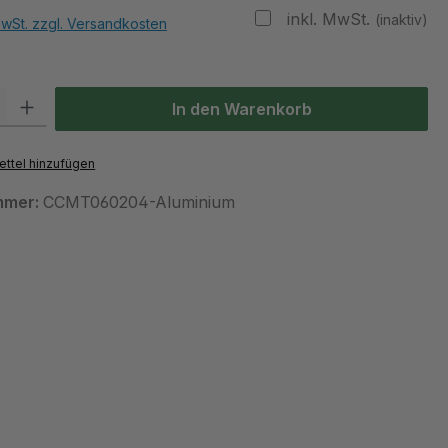
inkl. MwSt.
(inaktiv)
MwSt. zzgl. Versandkosten
 Gib den gewünschten Wert ein oder benutze die Schaltflächen um die Anzah
In den Warenkorb
ttel hinzufügen
mmer:
CCMT060204-Aluminium