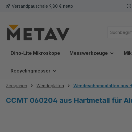
Versandpauschale 9,80 € netto
springen
Zur Hauptnavigation springen
Dino-Lite Mikroskope
Messwerkzeuge
Mik
Recyclingmesser
Zerspanen
Wendeplatten
Wendeschneidplatten aus H
CCMT 060204 aus Hartmetall für A
Bildergalerie überspringen