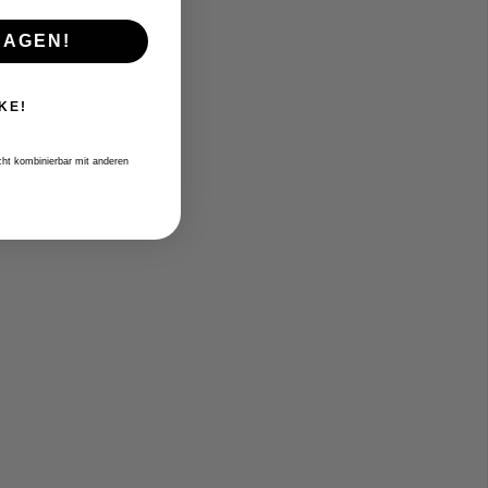
RAGEN!
KE!
icht kombinierbar mit anderen