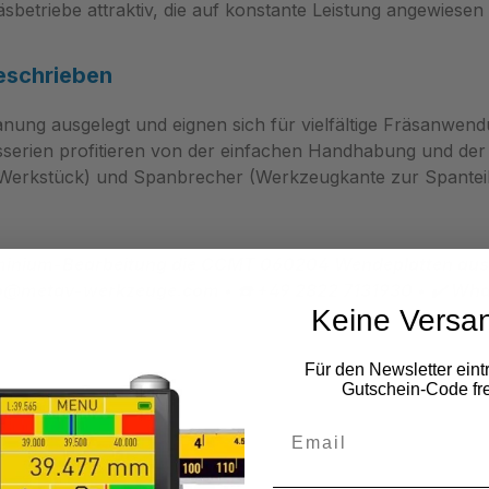
äsbetriebe attraktiv, die auf konstante Leistung angewiesen 
eschrieben
nung ausgelegt und eignen sich für vielfältige Fräsanwe
ngsserien profitieren von der einfachen Handhabung und de
d Werkstück) und Spanbrecher (Werkzeugkante zur Spantei
luminium-Bearbeitung die CCMT 060204 Wendeplatten aus
nfo@metav-werkzeuge.com • ☎️ +49 2822 7131930 • ✔️ Wh
Keine Versa
Für den Newsletter eint
Gutschein-Code fre