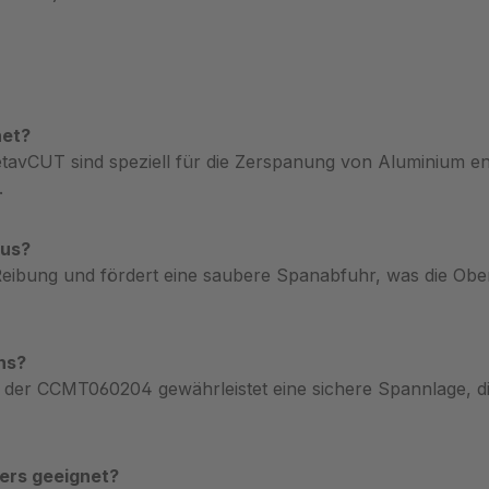
net?
vCUT sind speziell für die Zerspanung von Aluminium ent
.
aus?
Reibung und fördert eine saubere Spanabfuhr, was die Obe
hs?
°) der CCMT060204 gewährleistet eine sichere Spannlage, d
ers geeignet?