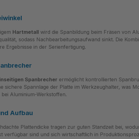
iwinkel
tigem
Hartmetall
wird die Spanbildung beim Fräsen von Alu
ualität, sodass Nachbearbeitungsaufwand sinkt. Die Kombi
re Ergebnisse in der Serienfertigung.
panbrecher
inseitigen Spanbrecher
ermöglicht kontrollierten Spanbru
ine sichere Spannlage der Platte im Werkzeughalter, was M
 bei Aluminium-Werkstoffen.
 und Aufbau
hdachte Plattendicke tragen zur guten Standzeit bei, wodur
kt verfügbar sind und sich wirtschaftlich in Produktionspr