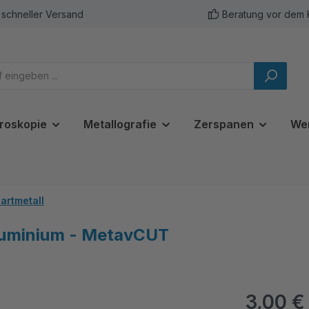
schneller Versand
Beratung vor dem 
roskopie
Metallografie
Zerspanen
We
artmetall
luminium - MetavCUT
3,00 €