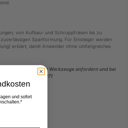
sind.
ndungen, von Aufbau- und Schruppfräsen bis zu
r zuverlässigen Spanformung. Für Einsteiger werden
lung) erklärt, damit Anwender ohne umfangreiches
 Hartmetall bei Metav Werkzeuge anfordern und bei
atsApp +49 170 2837271
ndkosten
ragen und sofort
ischalten.*