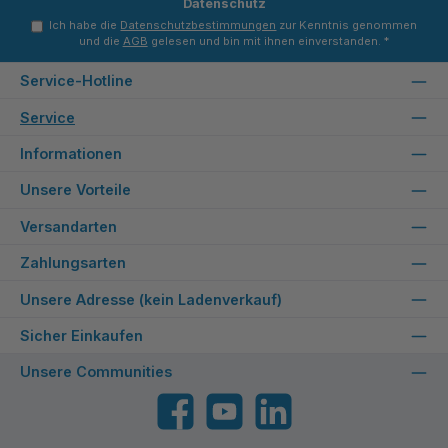
Datenschutz
Ich habe die
Datenschutzbestimmungen
zur Kenntnis genommen
und die
AGB
gelesen und bin mit ihnen einverstanden.
*
Service-Hotline
Service
Informationen
Unsere Vorteile
Versandarten
Zahlungsarten
Unsere Adresse (kein Ladenverkauf)
Sicher Einkaufen
Unsere Communities
Facebook
YouTube
LinkedIn