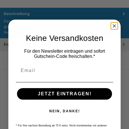
Beschreibung
Das Ausbohrwerkzeug TKB148TM bietet präzise Bohrlösungen für
größere Durchmesser und industrielle Anforderungen Das
Ausbohrw…
Mehr
Keine Versandkosten
Eigenschaften
Für den Newsletter eintragen und sofort
Gutschein-Code freischalten.*
Produktgalerie überspringen
Zubehör
JETZT EINTRAGEN!
NEIN, DANKE!
* Für Ihre nächste Bestellung ab 75 € netto. Nicht kombinierbar mit anderen