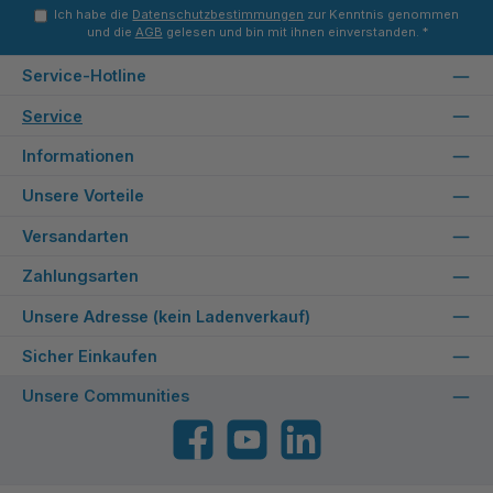
Ich habe die
Datenschutzbestimmungen
zur Kenntnis genommen
und die
AGB
gelesen und bin mit ihnen einverstanden.
*
Service-Hotline
Service
Informationen
Unsere Vorteile
Versandarten
Zahlungsarten
Unsere Adresse (kein Ladenverkauf)
Sicher Einkaufen
Unsere Communities
Facebook
YouTube
LinkedIn