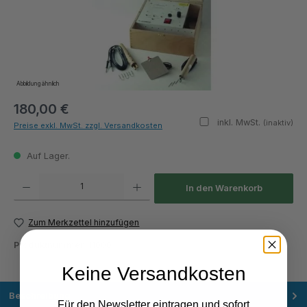
Abbildung ähnlich
180,00 €
inkl. MwSt.
(inaktiv)
Preise exkl. MwSt. zzgl. Versandkosten
Auf Lager.
Produkt Anzahl: Gib den gewünschten Wert ein oder benutze die Schaltflächen um die Anza
In den Warenkorb
Zum Merkzettel hinzufügen
Produktnummer:
11000
Keine Versandkosten
Beschreibung
Für den Newsletter eintragen und sofort