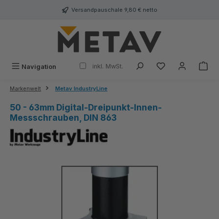
alt springen
Versandpauschale 9,80 € netto
inkl. MwSt.
Navigation
Markenwelt
Metav IndustryLine
50 - 63mm Digital-Dreipunkt-Innen-
Messschrauben, DIN 863
Bildergalerie überspringen