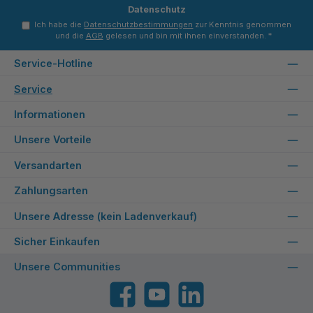
Datenschutz
Ich habe die
Datenschutzbestimmungen
zur Kenntnis genommen
und die
AGB
gelesen und bin mit ihnen einverstanden.
*
Service-Hotline
Service
Informationen
Unsere Vorteile
Versandarten
Zahlungsarten
Unsere Adresse (kein Ladenverkauf)
Sicher Einkaufen
Unsere Communities
Facebook
YouTube
LinkedIn