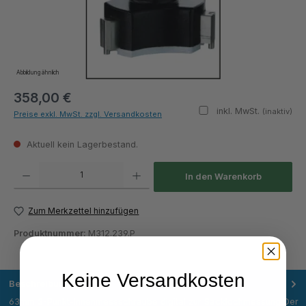
Abbildung ähnlich
358,00 €
inkl. MwSt.
(inaktiv)
Preise exkl. MwSt. zzgl. Versandkosten
Aktuell kein Lagerbestand.
Produkt Anzahl: Gib den gewünschten Wert ein oder benutze die Schaltflächen um die Anza
In den Warenkorb
Zum Merkzettel hinzufügen
Produktnummer:
M312.239.P
Keine Versandkosten
Beschreibung
63mm 3-Punkt-Innenmessschraube digital zur Sacklochmessung Der