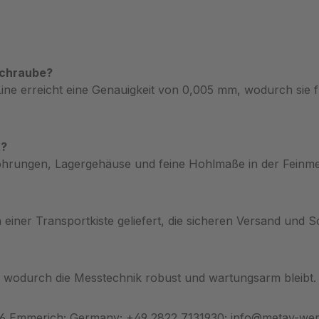
schraube?
ne erreicht eine Genauigkeit von 0,005 mm, wodurch sie 
t?
bohrungen, Lagergehäuse und feine Hohlmaße in der Fein
iner Transportkiste geliefert, die sicheren Versand und S
, wodurch die Messtechnik robust und wartungsarm bleibt.
46 Emmerich; Germany; +49 2822 7131930; info@metav-we