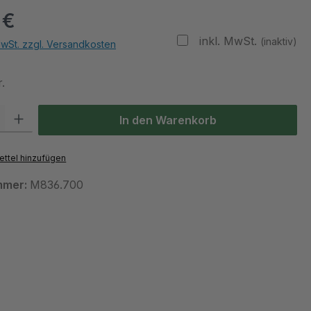
 €
inkl. MwSt.
(inaktiv)
MwSt. zzgl. Versandkosten
.
 Gib den gewünschten Wert ein oder benutze die Schaltflächen um die Anzah
In den Warenkorb
ttel hinzufügen
mmer:
M836.700