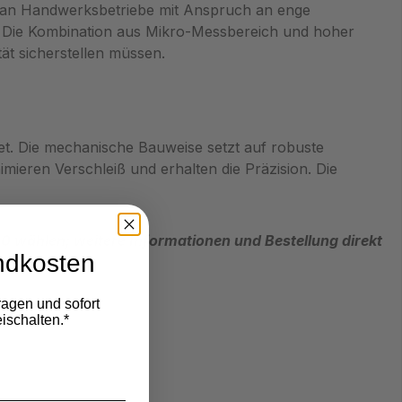
d an Handwerksbetriebe mit Anspruch an enge
. Die Kombination aus Mikro‑Messbereich und hoher
ät sicherstellen müssen.
tet. Die mechanische Bauweise setzt auf robuste
ieren Verschleiß und erhalten die Präzision. Die
wählen; weitere Informationen und Bestellung direkt
ndkosten
ragen und sofort
ischalten.*