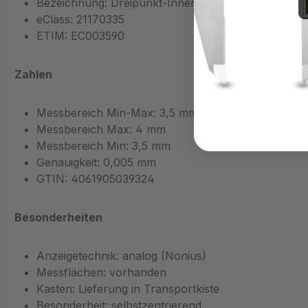
Bezeichnung: Dreipunkt-Innenmessschraube
eClass: 21170335
ETIM: EC003590
Zahlen
Messbereich Min‑Max: 3,5 mm - 4 mm
Messbereich Max: 4 mm
Messbereich Min: 3,5 mm
Genauigkeit: 0,005 mm
GTIN: 4061905039324
Besonderheiten
Anzeigetechnik: analog (Nonius)
Messflächen: vorhanden
Kasten: Lieferung in Transportkiste
Besonderheit: selbstzentrierend