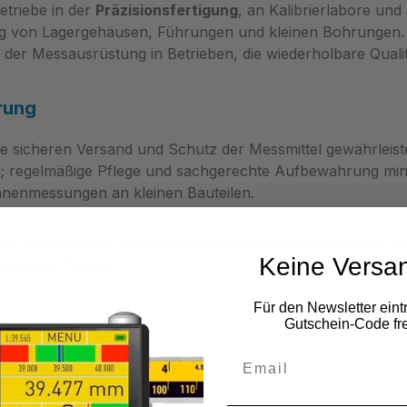
etriebe in der
Präzisionsfertigung
, an Kalibrierlabore un
ung von Lagergehäusen, Führungen und kleinen Bohrungen
der Messausrüstung in Betrieben, die wiederholbare Qualit
rung
die sicheren Versand und Schutz der Messmittel gewährleis
d; regelmäßige Pflege und sachgerechte Aufbewahrung minim
nnenmessungen an kleinen Bauteilen.
av IndustryLine Dreipunkt-Innenmessschraube M836.700 
Keine Versa
49 2822 7131930
Für den Newsletter eint
Gutschein-Code fre