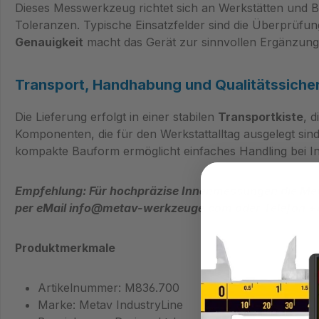
Dieses Messwerkzeug richtet sich an Werkstätten und B
Toleranzen. Typische Einsatzfelder sind die Überprüf
Genauigkeit
macht das Gerät zur sinnvollen Ergänzung 
Transport, Handhabung und Qualitätssiche
Die Lieferung erfolgt in einer stabilen
Transportkiste
, 
Komponenten, die für den Werkstattalltag ausgelegt sin
kompakte Bauform ermöglicht einfaches Handling bei I
Empfehlung: Für hochpräzise Innenmessungen die Met
per eMail info@metav-werkzeuge.com oder Telefon +
Produktmerkmale
Artikelnummer: M836.700
Marke: Metav IndustryLine