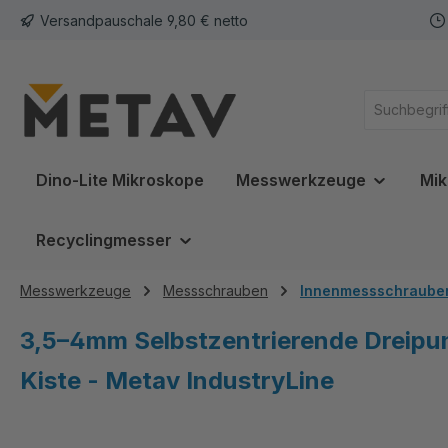
Versandpauschale 9,80 € netto
springen
Zur Hauptnavigation springen
Dino-Lite Mikroskope
Messwerkzeuge
Mik
Recyclingmesser
Messwerkzeuge
Messschrauben
Innenmessschraube
3,5–4mm Selbstzentrierende Dreipu
Kiste - Metav IndustryLine