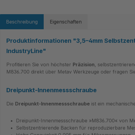
Beschreibung
Eigenschaften
Produktinformationen "3,5–4mm Selbstzent
IndustryLine"
Profitieren Sie von höchster
Präzision
, selbstzentrier
M836.700 direkt über Metav Werkzeuge oder fragen Sie
Dreipunkt-Innenmessschraube
Die
Dreipunkt-Innenmessschraube
ist ein mechanisch
Dreipunkt-Innenmessschraube »M836.700« von Met
Selbstzentrierende Backen für reproduzierbare M
Hohe Genauigkeit 0,005 mm für Mikromessungen