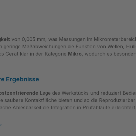
keit
von 0,005 mm, was Messungen im Mikrometerbereich e
geringe Maßabweichungen die Funktion von Wellen, Hüll
as Gerät klar in der Kategorie
Mikro
, wodurch es besonders
re Ergebnisse
bstzentrierende
Lage des Werkstücks und reduziert Bedi
ine saubere Kontaktfläche bieten und so die Reproduzierbar
e Ablesbarkeit die Integration in Prüfabläufe erleichtert
r