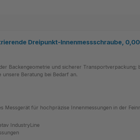
rierende Dreipunkt-Innenmessschraube, 0,00
ender Backengeometrie und sicherer Transportverpackung; b
 unsere Beratung bei Bedarf an.
es Messgerät für hochpräzise Innenmessungen in der Fein
av IndustryLine
essungen