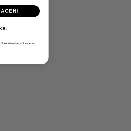
RAGEN!
KE!
icht kombinierbar mit anderen