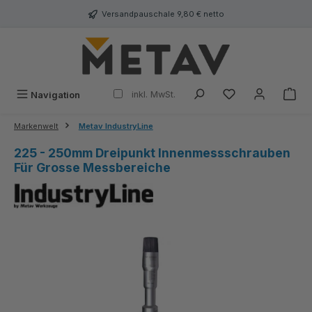
alt springen
Versandpauschale 9,80 € netto
inkl. MwSt.
Navigation
Markenwelt
Metav IndustryLine
225 - 250mm Dreipunkt Innenmessschrauben
Für Grosse Messbereiche
Bildergalerie überspringen