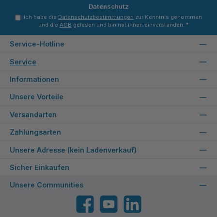
Datenschutz
Ich habe die
Datenschutzbestimmungen
zur Kenntnis genommen
und die
AGB
gelesen und bin mit ihnen einverstanden.
*
Service-Hotline
Service
Informationen
Unsere Vorteile
Versandarten
Zahlungsarten
Unsere Adresse (kein Ladenverkauf)
Sicher Einkaufen
Unsere Communities
Facebook
YouTube
LinkedIn