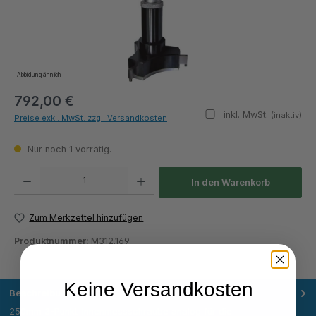
Abbildung ähnlich
792,00 €
inkl. MwSt.
(inaktiv)
Preise exkl. MwSt. zzgl. Versandkosten
Nur noch 1 vorrätig.
Produkt Anzahl: Gib den gewünschten Wert ein oder benutze die Schaltflächen um die Anza
In den Warenkorb
Zum Merkzettel hinzufügen
Produktnummer:
M312.169
Keine Versandkosten
Beschreibung
250mm 3-Punkt-Innenmessschraube analog für die