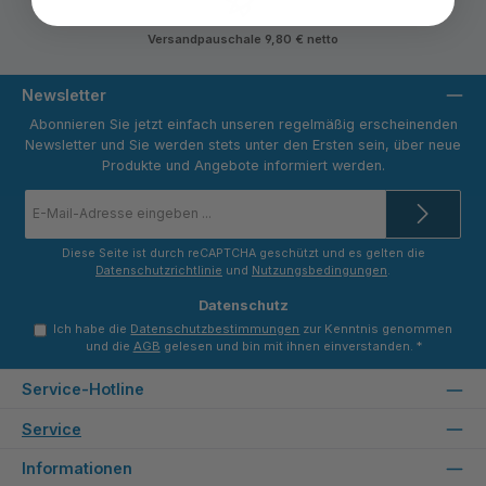
Versandpauschale 9,80 € netto
Newsletter
Abonnieren Sie jetzt einfach unseren regelmäßig erscheinenden
Newsletter und Sie werden stets unter den Ersten sein, über neue
Produkte und Angebote informiert werden.
E-
Mail-
Adresse
*
Diese Seite ist durch reCAPTCHA geschützt und es gelten die
Datenschutzrichtlinie
und
Nutzungsbedingungen
.
Datenschutz
Ich habe die
Datenschutzbestimmungen
zur Kenntnis genommen
und die
AGB
gelesen und bin mit ihnen einverstanden.
*
Service-Hotline
Service
Informationen