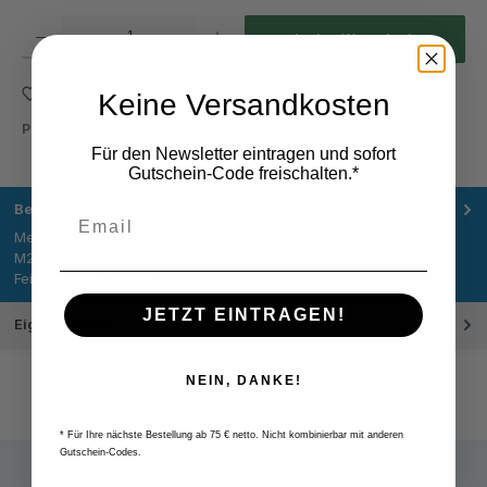
Produkt Anzahl: Gib den gewünschten Wert ein oder benutze die Schaltflächen um die Anza
In den Warenkorb
Zum Merkzettel hinzufügen
Keine Versandkosten
Produktnummer:
M208.015
Für den Newsletter eintragen und sofort
Gutschein-Code freischalten.*
Beschreibung
Messuhr M208.015 — Kleine Analoge Messuhr Die Messuhr
M208.015 ist eine kompakte analoge Messuhr für hochpräzise
Feinmessung…
Mehr
JETZT EINTRAGEN!
Eigenschaften
NEIN, DANKE!
* Für Ihre nächste Bestellung ab 75 € netto. Nicht kombinierbar mit anderen
Gutschein-Codes.