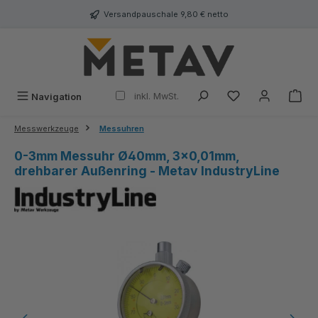
alt springen
Versandpauschale 9,80 € netto
inkl. MwSt.
Navigation
Messwerkzeuge
Messuhren
0-3mm Messuhr Ø40mm, 3×0,01mm,
drehbarer Außenring - Metav IndustryLine
Bildergalerie überspringen