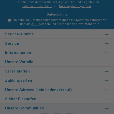
Diese Seite ist durch reCAPTCHA geschützt und es gelten die
Datenschutzrichtlinie
und
Nutzungsbedingungen
.
Datenschutz
Ich habe die
Datenschutzbestimmungen
zur Kenntnis genommen
und die
AGB
gelesen und bin mit ihnen einverstanden.
*
Service-Hotline
Service
Informationen
Unsere Vorteile
Versandarten
Zahlungsarten
Unsere Adresse (kein Ladenverkauf)
Sicher Einkaufen
Unsere Communities