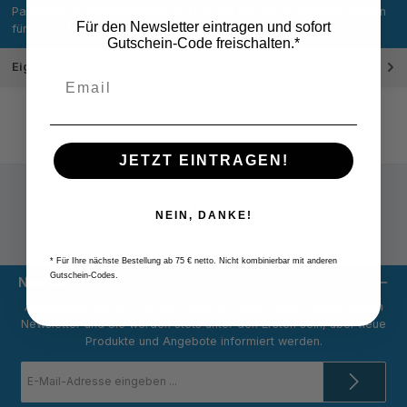
Passform für Messuhreinsätze; D=5 mm und M2,5 Gewinde sorgen
Für den Newsletter eintragen und sofort
für sic…
Mehr
Gutschein-Code freischalten.*
Eigenschaften
JETZT EINTRAGEN!
NEIN, DANKE!
Versandpauschale 9,80 € netto
* Für Ihre nächste Bestellung ab 75 € netto. Nicht kombinierbar mit anderen
Gutschein-Codes.
Newsletter
Abonnieren Sie jetzt einfach unseren regelmäßig erscheinenden
Newsletter und Sie werden stets unter den Ersten sein, über neue
Produkte und Angebote informiert werden.
E-
Mail-
Adresse
*