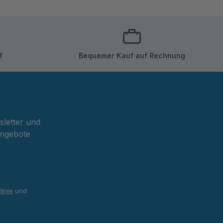
f
Bequemer Kauf auf Rechnung
sletter und
Angebote
linie
und