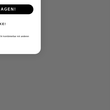
RAGEN!
KE!
icht kombinierbar mit anderen