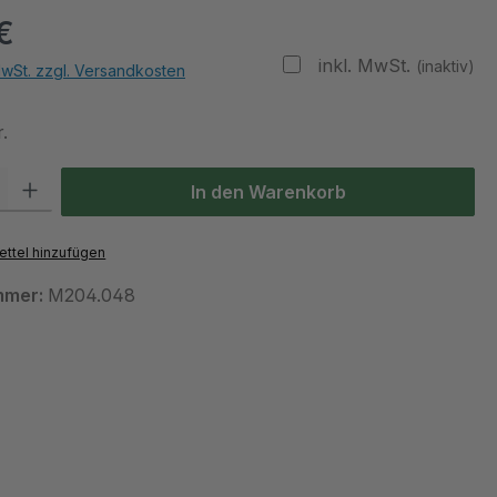
€
inkl. MwSt.
(inaktiv)
MwSt. zzgl. Versandkosten
.
 Gib den gewünschten Wert ein oder benutze die Schaltflächen um die Anzah
In den Warenkorb
ttel hinzufügen
mmer:
M204.048