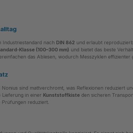
alltag
m Industriestandard nach
DIN 862
und erlaubt reproduzier
andard‑Klasse (100–300 mm)
und bietet das beste Verhä
vereinfachen das Ablesen, wodurch Messzyklen effizienter 
atz
d Nonius sind mattverchromt, was Reflexionen reduziert und 
 Lieferung in einer
Kunststoffkiste
den sicheren Transport
e Prüfungen reduziert.