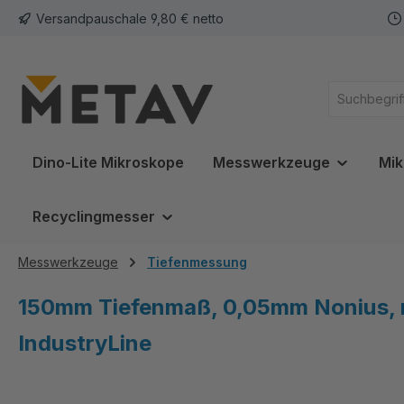
Versandpauschale 9,80 € netto
springen
Zur Hauptnavigation springen
Dino-Lite Mikroskope
Messwerkzeuge
Mik
Recyclingmesser
Messwerkzeuge
Tiefenmessung
150mm Tiefenmaß, 0,05mm Nonius, ro
IndustryLine