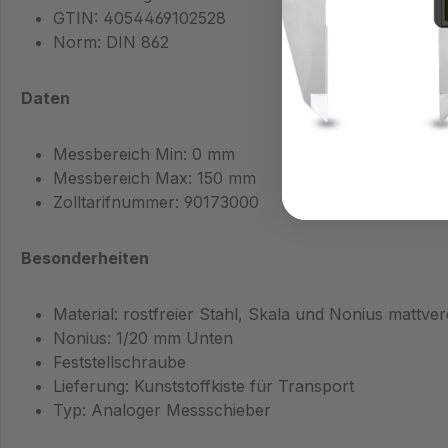
GTIN: 4054469102528
Norm: DIN 862
Daten
Messbereich Min: 0 mm
Messbereich Max: 150 mm
Zolltarifnummer: 90173000
Besonderheiten
Material: rostfreier Stahl, Skala und Nonius mattve
Nonius: 1/20 mm Unten
Feststellschraube
Lieferung: Kunststoffkiste für Transport
Typ: Analoger Messschieber