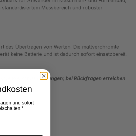
 besonders für Anwender im Maschinen‑ und Formenbau,
s standardisiertem Messbereich und robuster
tert das Übertragen von Werten. Die mattverchromte
ät keine Batterie und ist dadurch sofort einsatzbereit,
ssige Werkstattmessungen; bei Rückfragen erreichen
ndkosten
ragen und sofort
ischalten.*