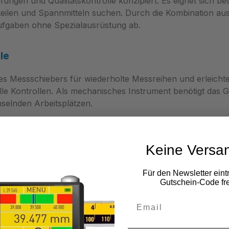
fungen und Qualitätskontrolle konzipiert. Es eignet sich
eilen und Spannmitteln suchen. Durch die Kombination au
ufgaben ohne Spezialausrüstung ab.
le
des Messschiebers für wiederholte Messreihen und erleich
le Kontrollen. Als mechanisches Instrument benötigt das Ger
selnden Arbeitsplätzen.
e Tiefenmaß mit Nonius 1/20 mm für präzise und zuverlä
efonisch unter +49 2822 7131930.
Keine Versa
Für den Newsletter eint
Gutschein-Code fre
ei, DIN 862