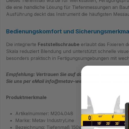
Dieses Tiefenmaß wurde für Werkstätten, Fertigungsprü
die eine handliche Lösung für Tiefenmessungen an Baut
Ausführung deckt das Instrument die häufigsten Messa
Bedienungskomfort und Sicherungsmerkma
Die integrierte
Feststellschraube
erlaubt das Fixieren 
Skala reduziert Blendung und unterstützt schnelle visuel
besonders praktisch in Fertigungsumgebungen mit wech
Empfehlung: Vertrauen Sie auf das Metav IndustryLin
Sie uns per eMail info@metav-werkzeuge.com oder tel
Produktmerkmale
Artikelnummer: M204.048
Marke: Metav IndustryLine
Bezeichnung: Tiefenmaß 150x100mm 0,05mm rostfr