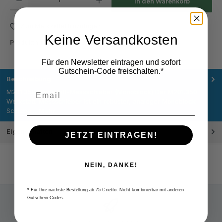
In den Warenkorb
Zum Merkzettel hinzufügen
Keine Versandkosten
Produktnummer:
M201.350
Für den Newsletter eintragen und sofort
Gutschein-Code freischalten.*
Beschreibung
M201.350 Werkstatt-Messschieber (Monoblock) Der M201.350
Werkstatt-Messschieber ist ein robuster, analoger Monoblock-
Schiebe…
Mehr
Eigenschaften
JETZT EINTRAGEN!
NEIN, DANKE!
* Für Ihre nächste Bestellung ab 75 € netto. Nicht kombinierbar mit anderen
Gutschein-Codes.