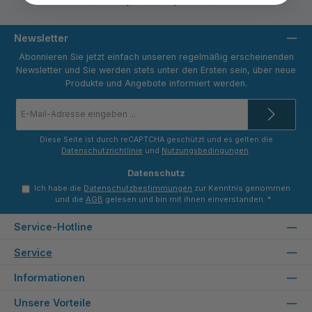
Versandpauschale 9,80 € netto
Newsletter
Abonnieren Sie jetzt einfach unseren regelmäßig erscheinenden
Newsletter und Sie werden stets unter den Ersten sein, über neue
Produkte und Angebote informiert werden.
E-
Mail-
Adresse
*
Diese Seite ist durch reCAPTCHA geschützt und es gelten die
Datenschutzrichtlinie
und
Nutzungsbedingungen
.
Datenschutz
Ich habe die
Datenschutzbestimmungen
zur Kenntnis genommen
und die
AGB
gelesen und bin mit ihnen einverstanden.
*
Service-Hotline
Service
Informationen
Unsere Vorteile