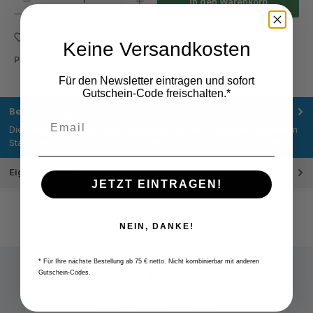
In den Warenkorb
Zum Merkzettel hinzufügen
Keine Versandkosten
Produktnummer:
M218.039.N
Für den Newsletter eintragen und sofort
Gutschein-Code freischalten.*
Beschreibung
Die Kombination aus hoher Ablesung 0,01 mm, robustem rostfreiem
Stahl und digitaler Schnittstelle erhöht die Effizienz bei T…
Mehr
Eigenschaften
JETZT EINTRAGEN!
NEIN, DANKE!
* Für Ihre nächste Bestellung ab 75 € netto. Nicht kombinierbar mit anderen
Gutschein-Codes.
Versandpauschale 9,80 € netto